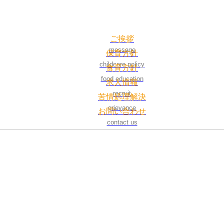
ご挨拶
message
保育方針
childcare policy
食育方針
food education
求人情報
recruit
苦情処理解決
grievance
お問い合わせ
contact us