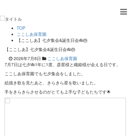
TOP
ここしあ保育園
【ここしあ】七夕集会&誕生日会🎋🎂
【ここしあ】七夕集会&誕生日会🎋🎂
2026年7月8日
ここしあ保育園
7月7日は七夕🎋1年に1度、彦星様と織姫様が会える日です。
ここしあ保育園でも七夕集会をしました。
絵描き歌を見たあと、きらきら星を歌いました。
手をきらきらさせるのがとても上手な子どもたちです🌟