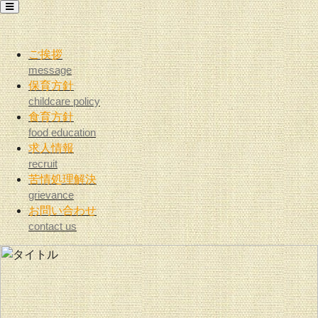
ご挨拶
message
保育方針
childcare policy
食育方針
food education
求人情報
recruit
苦情処理解決
grievance
お問い合わせ
contact us