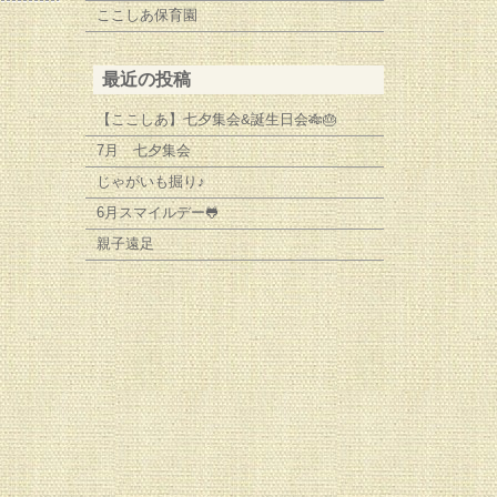
ここしあ保育園
最近の投稿
【ここしあ】七夕集会&誕生日会🎋🎂
7月 七夕集会
じゃがいも掘り♪
6月スマイルデー🐸
親子遠足