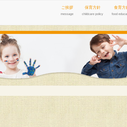
ご挨拶
保育方針
食育方
message
childcare policy
food educa