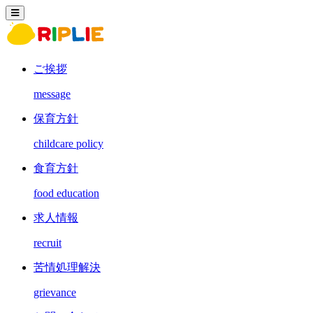
ご挨拶
message
保育方針
childcare policy
食育方針
food education
求人情報
recruit
苦情処理解決
grievance