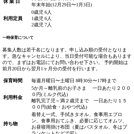
休 業 日
年末年始(12月29日〜1月3日)
0歳児 6人
利用定員
1歳児 6人
2歳児 7人
一時保育について
募集人数は若干名になります。申し込み順の受付となりま
す。急なキャンセルにより、当日受付可能な場合もあります
ので、まずはお電話にてお問い合わせ下さい。 予約開始は
前月20日から翌月1ヶ月分の受付を行います。
保育時間
毎週月曜日〜土曜日 8時30分〜17時まで
5か月～離乳前のお子さま 一日あたり２００
０円(ミルク代込)
利用料金
離乳完了児～満２歳児まで 一日あたり１５
００円(給食・おやつ代込)
着替え一式、手拭きタオル、食事用エプロ
ン、食事用おてふき、必要に応じてオムツ、
持ち物
お昼寝用掛け布団（夏はバスタオル、冬はブ
ランケットなどで可）