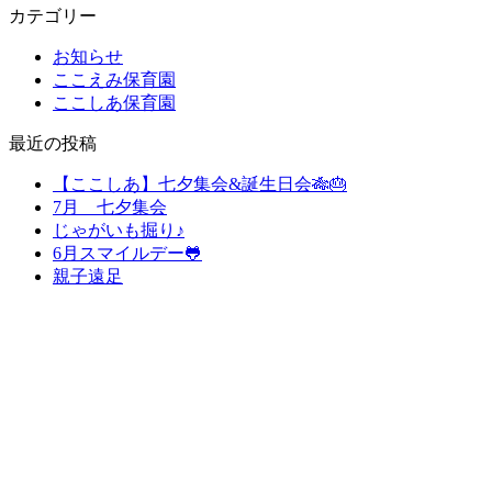
カテゴリー
お知らせ
ここえみ保育園
ここしあ保育園
最近の投稿
【ここしあ】七夕集会&誕生日会🎋🎂
7月 七夕集会
じゃがいも掘り♪
6月スマイルデー🐸
親子遠足