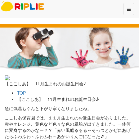
【ここしあ】 11月生まれのお誕生日会♪
TOP
【ここしあ】 11月生まれのお誕生日会♪
急に気温もぐんと下がり寒くなりましたね。
ここしあ保育園では、１１月生まれのお誕生日会がありました。
赤やオレンジ、黄色など色々な色の風船が出てきました。一体何
に変身するのかなー？？「赤い風船るるる～そっつとかぜにあげ
たらふわふわ～ふわふわ～あかいりんごになった🎵」